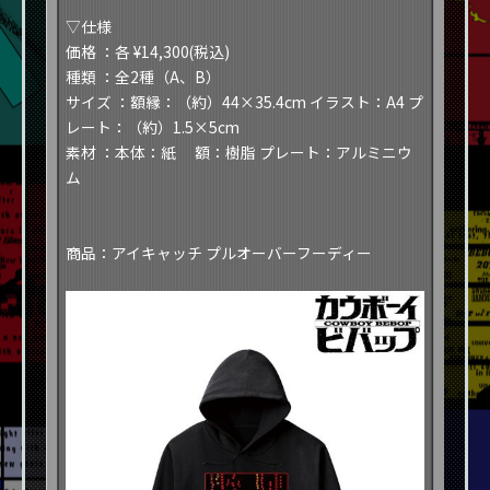
​​▽仕様​
​​価格
：各 ¥14,300(税込)​
​​種類
：全2種（A、B）​
​​サイズ
：額縁：（約）44×35.4cm イラスト：A4 プ
レート：（約）1.5×5cm​
​​素材
：本体：紙 額：樹脂 プレート：アルミニウ
ム​
商品：アイキャッチ プルオーバーフーディー