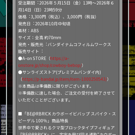
受注期間︓2026年５月15日（金）13時～2026年６
月14日（日）23時59分
価格︓3,300円（税込）、3,000円（税抜）
発売⽇︓2026年10月中旬頃
素材：ABS
サイズ：全高 約70mm
発売・販売元︓バンダイナムコフィルムワークス
販売サイト︓
●A-on STORE（
https://a-
onstore.jp/shop/cowboy-bebop/
）
●サンライズストア(プレミアムバンダイ内)
（
https://p-bandai.jp/item/item-1000250543/
）
※本商品は準備数に限りがございます。
※準備数に達した場合、ご注⽂の受付を終了させて
いただくことがございます。
■「BE@RBRICK カウボーイビバップ スパイク・ス
ピーゲル 100％」商品特長
世界中で愛されるクマ型ブロックタイプフィギュア
『BE@RBRICK』に、宇宙を飛び回る通称“カウボー