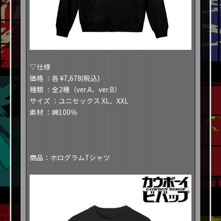
​​▽仕様​
​​価格
：各 ¥7,678(税込)​
​​種類
：全2種（ver.A、ver.B）​
​​サイズ
：ユニセックス XL、XXL​
​​素材
：綿100％​
​​商品：ホログラムTシャツ​