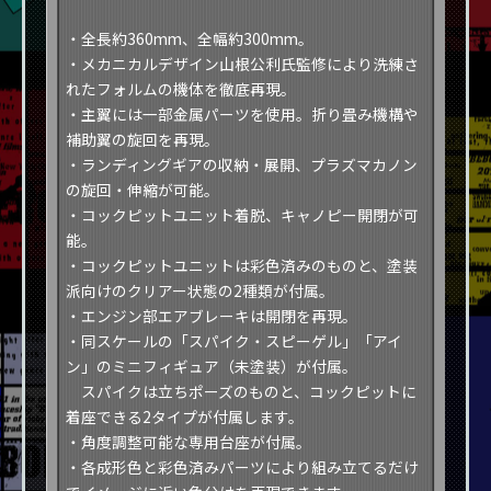
・全長約360mm、全幅約300mm。
・メカニカルデザイン山根公利氏監修により洗練さ
れたフォルムの機体を徹底再現。
・主翼には一部金属パーツを使用。折り畳み機構や
補助翼の旋回を再現。
・ランディングギアの収納・展開、プラズマカノン
の旋回・伸縮が可能。
・コックピットユニット着脱、キャノピー開閉が可
能。
・コックピットユニットは彩色済みのものと、塗装
派向けのクリアー状態の2種類が付属。
・エンジン部エアブレーキは開閉を再現。
・同スケールの「スパイク・スピーゲル」「アイ
ン」のミニフィギュア（未塗装）が付属。
スパイクは立ちポーズのものと、コックピットに
着座できる2タイプが付属します。
・角度調整可能な専用台座が付属。
・各成形色と彩色済みパーツにより組み立てるだけ