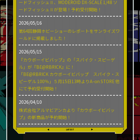
ードフィッシュⅡ、MODEROID DX-SCALE 1/48 ソ
ードフィッシュⅡが登場！予約受付開始！
2026/05/16
第64回静岡ホビーショーのレポートをサンライズワ
ールドに掲載しました！
2026/05/15
『カウボーイビバップ』の「スパイク・スピーゲ
ル」が『BE@RBRICK』に！
「BE@RBRICK カウボーイビバップ スパイク・ス
ピーゲル 100％」５月15日13時よりA-on STORE 他
にて予約受付開始！
2026/04/10
株式会社アルマビアンカより​​『カウボーイビバッ
プ』の新商品が予約開始！
LATEST
▲
▲