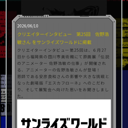
2026/06/10
クリエイターインタビュー 第25回 佐野浩
敏さん をサンライズワールドに掲載
クリエイターインタビュー第25回は、
６月27
日から福岡県の田川市美術館にて原画展「伝説
のアニメーター 佐野浩敏の仕事」が開催され
る、アニメーターの佐野浩敏さんが登場！
恩師である安彦良和さんの影響や大きな挑戦と
なった劇場版『エスカフローネ』へのこだわ
り、そして展覧会へ向けた思いをお聞きしまし
た。