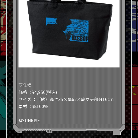
​​▽仕様​
​​価格
：¥4,950(税込)​
​​サイズ
：（約）高さ35×幅62×底マチ部分16cm​
​​素材
：綿100％​
©SUNRISE