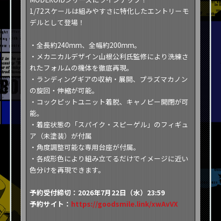
1/72スケールは組みやすさに特化したエントリーモ
デルとして登場！
・全長約240mm、全幅約200mm。
・メカニカルデザイン山根公利氏監修により洗練さ
れたフォルムの機体を徹底再現。
・ランディングギアの収納・展開、プラズマカノン
の旋回・伸縮が可能。
・コックピットユニット着脱、キャノピー開閉が可
能。
・着座状態の「スパイク・スピーゲル」のフィギュ
ア（未塗装）が付属
・角度調整可能な専用台座が付属。
・各成形色により組み立てるだけでイメージに近い
色分けを再現できます。
予約受付締切：2026年7月22日（水）23:59
予約サイト：
https://goodsmile.link/xwAvVX