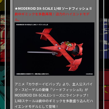
★MODEROID DX-SCALE 1/48 ソードフィッシュⅡ
劇中ギミックを多数再現！迫力のハイエンドモデ
ル。
アニメ『カウボーイビバップ』より、主人公スパイ
ク・スピーゲルの愛機「ソードフィッシュII」が
MODEROID DX-SCALEシリーズにラインナップ！
1/48スケールは劇中のギミックを多数盛り込んだハ
イエンドモデルとして登場！