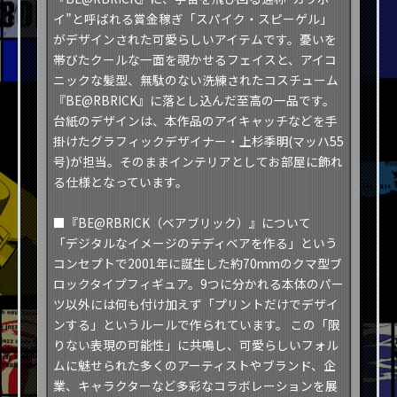
イ”と呼ばれる賞金稼ぎ「スパイク・スピーゲル」
がデザインされた可愛らしいアイテムです。憂いを
帯びたクールな一面を覗かせるフェイスと、アイコ
ニックな髪型、無駄のない洗練されたコスチューム
『BE@RBRICK』に落とし込んだ至高の一品です。
台紙のデザインは、本作品のアイキャッチなどを手
掛けたグラフィックデザイナー・上杉季明(マッハ55
号)が担当。そのままインテリアとしてお部屋に飾れ
る仕様となっています。
■『BE@RBRICK（ベアブリック）』について
「デジタルなイメージのテディベアを作る」という
コンセプトで2001年に誕生した約70mmのクマ型ブ
ロックタイプフィギュア。9つに分かれる本体のパー
ツ以外には何も付け加えず「プリントだけでデザイ
ンする」というルールで作られています。 この「限
りない表現の可能性」に共鳴し、可愛らしいフォル
ムに魅せられた多くのアーティストやブランド、企
業、キャラクターなど多彩なコラボレーションを展