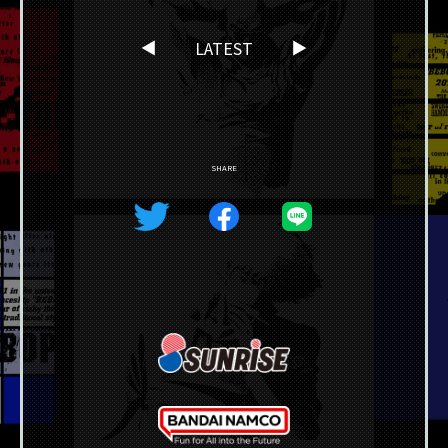
LATEST
▲
▲
SHARE