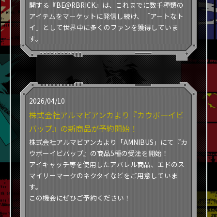
開する『BE@RBRICK』は、これまでに数千種類の
アイテムをマーケットに発信し続け、「アートなト
イ」として世界中に多くのファンを獲得していま
す。
2026/04/10
株式会社アルマビアンカより​​『カウボーイビ
バップ』の新商品が予約開始！
​​株式会社アルマビアンカより「AMNIBUS」にて『カ
ウボーイビバップ』の商品5種の受注を開始！​
​​アイキャッチ等を使用したアパレル商品、エドのス
マイリーマークのネクタイなどをご用意していま
す。​
​​この機会にぜひご予約ください！​