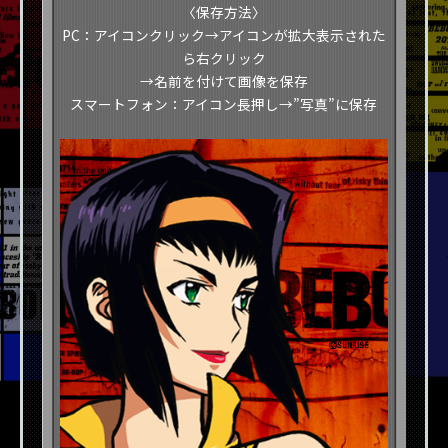
〈保存方法〉
PC：アイコンクリック→アイコンが拡大表示された
ら右クリック
→名前を付けて画像を保存
スマートフォン：アイコン長押し→”写真”に保存